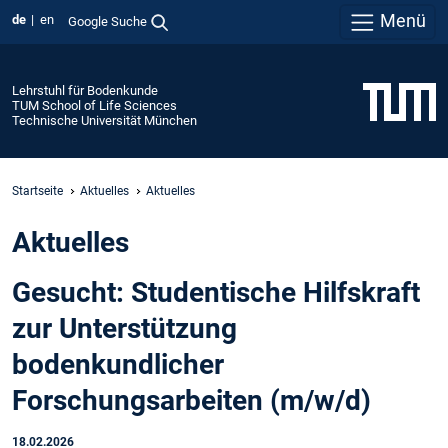
Menü
de
en
Google Suche
Lehrstuhl für Bodenkunde
TUM School of Life Sciences
Technische Universität München
Startseite
Aktuelles
Aktuelles
Aktuelles
Gesucht: Studentische Hilfskraft
zur Unterstützung
bodenkundlicher
Forschungsarbeiten (m/w/d)
18.02.2026