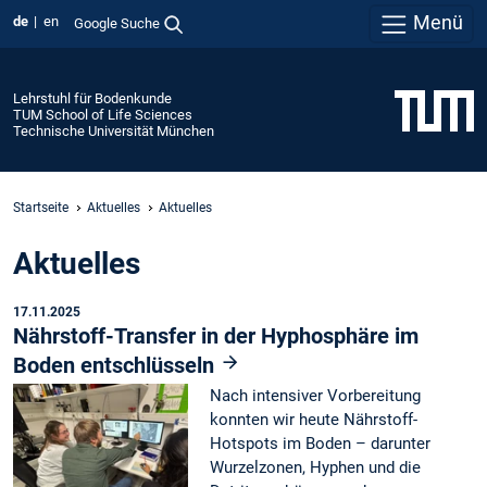
Menü
de
en
Google Suche
Lehrstuhl für Bodenkunde
TUM School of Life Sciences
Technische Universität München
Startseite
Aktuelles
Aktuelles
Aktuelles
17.11.2025
Nährstoff-Transfer in der Hyphosphäre im
Boden entschlüsseln
Nach intensiver Vorbereitung
konnten wir heute Nährstoff-
Hotspots im Boden – darunter
Wurzelzonen, Hyphen und die