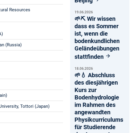
Beijing
tural Resources
19.06.2026
🌱⛏️ Wir wissen
dass es Sommer
ist, wenn die
A)
bodenkundlichen
an (Russia)
Geländeübungen
stattfinden
18.06.2026
🌱💧 Abschluss
des diesjährigen
Kurs zur
ain)
Bodenhydrologie
im Rahmen des
University, Tottori (Japan)
angewandten
Physikcurriculums
für Studierende