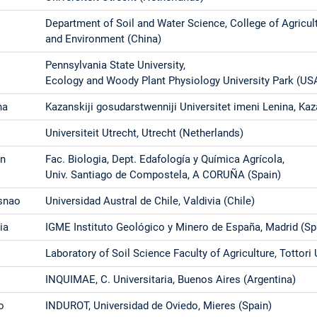
Department of Soil and Water Science, College of Agricul
and Environment (China)
Pennsylvania State University,
Ecology and Woody Plant Physiology University Park (US
na
Kazanskiji gosudarstwenniji Universitet imeni Lenina, Kaz
Universiteit Utrecht, Utrecht (Netherlands)
in
Fac. Biologia, Dept. Edafología y Química Agrícola,
Univ. Santiago de Compostela, A CORUÑA (Spain)
isnao
Universidad Austral de Chile, Valdivia (Chile)
ia
IGME Instituto Geológico y Minero de España, Madrid (Sp
Laboratory of Soil Science Faculty of Agriculture, Tottori 
INQUIMAE, C. Universitaria, Buenos Aires (Argentina)
o
INDUROT, Universidad de Oviedo, Mieres (Spain)