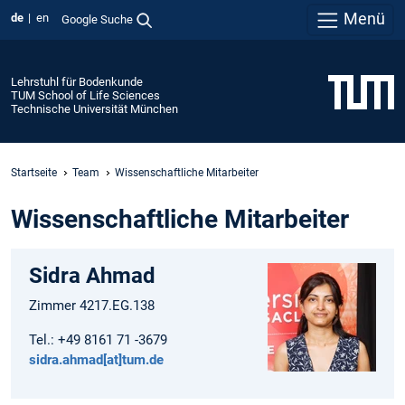
Menü
de
en
Google Suche
Lehrstuhl für Bodenkunde
TUM School of Life Sciences
Technische Universität München
Startseite
Team
Wissenschaftliche Mitarbeiter
Wissenschaftliche Mitarbeiter
Sidra Ahmad
Zimmer 4217.EG.138
Tel.: +49 8161 71 -3679
sidra.ahmad[at]tum.de