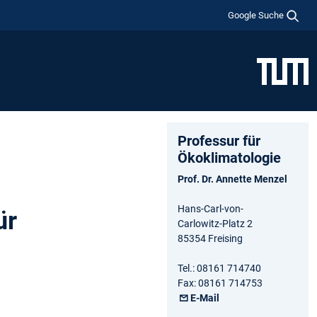
Google Suche
Professur für
Ökoklimatologie
Prof. Dr. Annette Menzel
Hans-Carl-von-
ür
Carlowitz-Platz 2
85354 Freising
Tel.: 08161 714740
Fax: 08161 714753
E-Mail