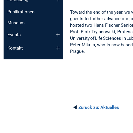
Publikationen
Toward the end of the year, we 
guests to further advance our jo
Museum
hosted two Hans Fischer Senior
Prof. Piotr Tryjanowski, Profes
Events
University of Life Sciences in L
Peter Mikula, who is now based 
Kontakt
Prague.
◄
Zurück zu:
Aktuelles