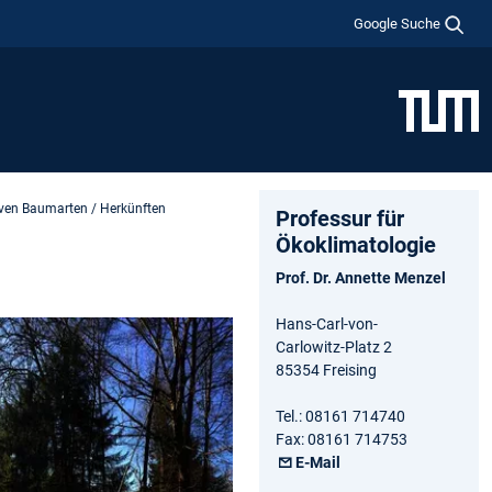
Google Suche
tiven Baumarten / Herkünften
Professur für
Ökoklimatologie
Prof. Dr. Annette Menzel
Hans-Carl-von-
Carlowitz-Platz 2
85354 Freising
Tel.: 08161 714740
Fax: 08161 714753
E-Mail