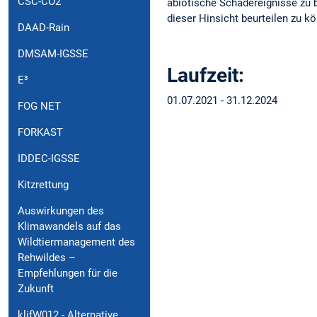
CSC-CO2
abiotische Schadereignisse zu 
dieser Hinsicht beurteilen zu k
DAAD-Rain
DMSAM-IGSSE
Laufzeit:
E³
01.07.2021 - 31.12.2024
FOG NET
FORKAST
IDDEC-IGSSE
Kitzrettung
Auswirkungen des
Klimawandels auf das
Wildtiermanagement des
Rehwildes –
Empfehlungen für die
Zukunft
klifW012 - Alternative