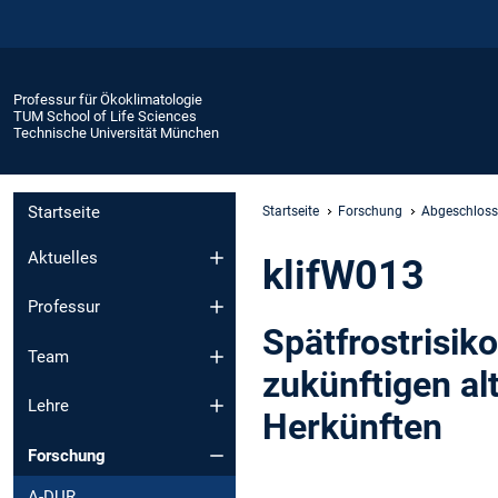
Professur für Ökoklimatologie
TUM School of Life Sciences
Technische Universität München
Startseite
Startseite
Forschung
Abgeschloss
Aktuelles
klifW013
Professur
Spätfrostrisik
Team
zukünftigen al
Lehre
Herkünften
Forschung
A-DUR