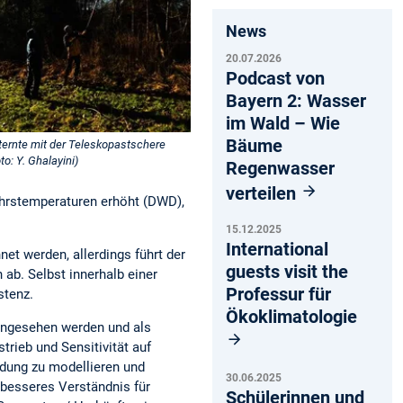
News
20.07.2026
Podcast von
Bayern 2: Wasser
im Wald – Wie
Bäume
ternte mit der Teleskopastschere
to: Y. Ghalayini)
Regenwasser
verteilen
ahrstemperaturen erhöht (DWD),
15.12.2025
International
t werden, allerdings führt der
guests visit the
 ab. Selbst innerhalb einer
Professur für
stenz.
Ökoklimatologie
t angesehen werden und als
rieb und Sensitivität auf
rdung zu modellieren und
30.06.2025
 besseres Verständnis für
Schülerinnen und