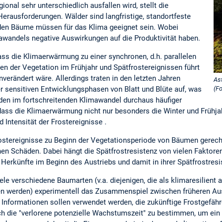
ional sehr unterschiedlich ausfallen wird, stellt die
 Herausforderungen. Wälder sind langfristige, standortfeste
nden Bäume müssen für das Klima geeignet sein. Wobei
wandels negative Auswirkungen auf die Produktivität haben.
ss die Klimaerwärmung zu einer synchronen, d.h. parallelen
n der Vegetation im Frühjahr und Spätfrostereignissen führt
verändert wäre. Allerdings traten in den letzten Jahren
As
(Fo
r sensitiven Entwicklungsphasen von Blatt und Blüte auf, was
den im fortschreitenden Klimawandel durchaus häufiger
 dass die Klimaerwärmung nicht nur besonders die Winter und Frühj
d Intensität der Frostereignisse .
ostereignisse zu Beginn der Vegetationsperiode von Bäumen gerechne
chen Schäden. Dabei hängt die Spätfrostresistenz von vielen Faktoren
Herkünfte im Beginn des Austriebs und damit in ihrer Spätfrostresi
viele verschiedene Baumarten (v.a. diejenigen, die als klimaresilien
n werden) experimentell das Zusammenspiel zwischen früheren Aust
e Informationen sollen verwendet werden, die zukünftige Frostgefäh
ch die "verlorene potenzielle Wachstumszeit" zu bestimmen, um ein