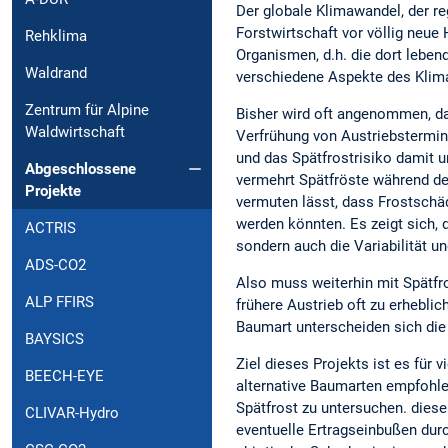
Der globale Klimawandel, der reg
Forstwirtschaft vor völlig neue
Rehklima
Organismen, d.h. die dort lebe
Waldrand
verschiedene Aspekte des Klima
Zentrum für Alpine
Bisher wird oft angenommen, da
Waldwirtschaft
Verfrühung von Austriebstermine
und das Spätfrostrisiko damit un
Abgeschlossene
vermehrt Spätfröste während de
Projekte
vermuten lässt, dass Frostschä
werden könnten. Es zeigt sich,
ACTRIS
sondern auch die Variabilität un
ADS-CO2
Also muss weiterhin mit Spätfr
ALP FFIRS
frühere Austrieb oft zu erhebli
Baumart unterscheiden sich die 
BAYSICS
Ziel dieses Projekts ist es für 
BEECH-EYE
alternative Baumarten empfohle
Spätfrost zu untersuchen. dies
CLIVAR-Hydro
eventuelle Ertragseinbußen dur