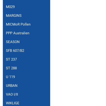
M029
MARGINS
MICMoR Pollen
PPP Australien
SEASON
SFB 607/B2
ST 237
ST 288
U 119
URBAN
VAO I/II
WIKLIGE