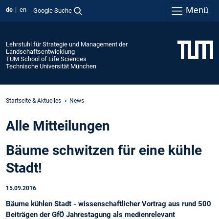
Menü
de
en
Google Suche
Lehrstuhl für Strategie und Management der
Landschaftsentwicklung
TUM School of Life Sciences
Technische Universität München
Startseite & Aktuelles
News
Alle Mitteilungen
Bäume schwitzen für eine kühle
Stadt!
15.09.2016
Bäume kühlen Stadt - wissenschaftlicher Vortrag aus rund 500
Beiträgen der GfÖ Jahrestagung als medienrelevant