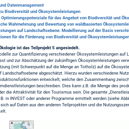
n und Datenmanagement
zu Biodiversität und Ökosystemleistungen
Optimierungspotenziale für das Angebot von Biodiversität und Ök
liche Wahrnehmung und Bewertung von waldbasierten Ökosystemle
stungen auf Landschaftsebene: Modellierung auf der Basis verschi
onen für die Förderung von Biodiversität und Ökosystemleistungen
kologie ist das Teilprojekt 5 angesiedelt.
odelle zur Quantifizierung verschiedener Ökosystemleistungen auf 
st und zur Abschätzung der zukünftigen Ökosystemleistungen ver
Nutzung (mit Schwerpunkt auf die Menge an Totholz) auf die Ökosys
uf Landschaftsebene abgeschätzt. Hierzu wurden verschiedene Nutz
roduktionsfunktionen entwickelt, welche den Zusammenhang zwisch
dienstleistungen beschreiben. Dies kann z.B. die Menge des produ
 die Attraktivität für den Tourismus sein. Die gesamte „Dienstlei
B. in INVEST oder anderer Programme ermittelt werden (siehe Abbil
 sich auf Daten aus den anderen Teilprojekten und die Nutzungss
elt.