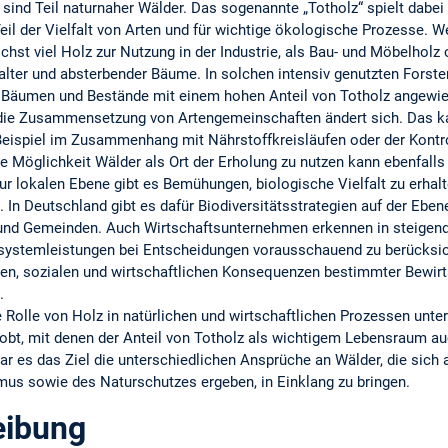
ind Teil naturnaher Wälder. Das sogenannte „Totholz“ spielt dabei 
eil der Vielfalt von Arten und für wichtige ökologische Prozesse. 
chst viel Holz zur Nutzung in der Industrie, als Bau- und Möbelholz 
 alter und absterbender Bäume. In solchen intensiv genutzten Forsten
en Bäumen und Bestände mit einem hohen Anteil von Totholz angewie
d die Zusammensetzung von Artengemeinschaften ändert sich. Das 
ispiel im Zusammenhang mit Nährstoffkreisläufen oder der Kontro
e Möglichkeit Wälder als Ort der Erholung zu nutzen kann ebenfalls
zur lokalen Ebene gibt es Bemühungen, biologische Vielfalt zu erh
 In Deutschland gibt es dafür Biodiversitätsstrategien auf der Ebe
und Gemeinden. Auch Wirtschaftsunternehmen erkennen in steigen
osystemleistungen bei Entscheidungen vorausschauend zu berücksi
en, sozialen und wirtschaftlichen Konsequenzen bestimmter Bewirt
.
 Rolle von Holz in natürlichen und wirtschaftlichen Prozessen unt
robt, mit denen der Anteil von Totholz als wichtigem Lebensraum au
r es das Ziel die unterschiedlichen Ansprüche an Wälder, die sich a
mus sowie des Naturschutzes ergeben, in Einklang zu bringen.
eibung