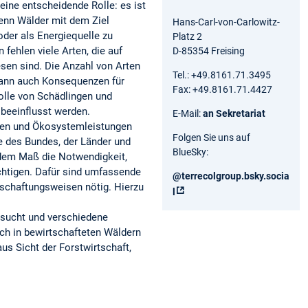
eine entscheidende Rolle: es ist
Wenn Wälder mit dem Ziel
Hans-Carl-von-Carlowitz-
oder als Energiequelle zu
Platz 2
 fehlen viele Arten, die auf
D-85354 Freising
sen sind. Die Anzahl von Arten
Tel.: +49.8161.71.3495
kann auch Konsequenzen für
Fax: +49.8161.71.4427
lle von Schädlingen und
 beeinflusst werden.
E-Mail:
an Sekretariat
alten und Ökosystemleistungen
Folgen Sie uns auf
ne des Bundes, der Länder und
BlueSky:
dem Maß die Notwendigkeit,
chtigen. Dafür sind umfassende
@terrecolgroup.bsky.socia
schaftungsweisen nötig. Hierzu
l‬
ersucht und verschiedene
ch in bewirtschafteten Wäldern
us Sicht der Forstwirtschaft,