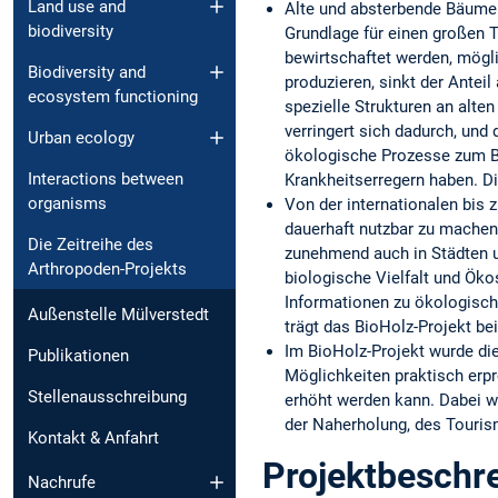
Land use and
Alte und absterbende Bäume s
biodiversity
Grundlage für einen großen T
bewirtschaftet werden, mögli
Biodiversity and
produzieren, sinkt der Anteil
ecosystem functioning
spezielle Strukturen an alt
verringert sich dadurch, un
Urban ecology
ökologische Prozesse zum Be
Interactions between
Krankheitserregern haben. Di
organisms
Von der internationalen bis 
dauerhaft nutzbar zu machen.
Die Zeitreihe des
zunehmend auch in Städten 
Arthropoden-Projekts
biologische Vielfalt und Ök
Informationen zu ökologisch
Außenstelle Mülverstedt
trägt das BioHolz-Projekt bei
Im BioHolz-Projekt wurde die
Publikationen
Möglichkeiten praktisch erp
Stellenausschreibung
erhöht werden kann. Dabei wa
der Naherholung, des Touris
Kontakt & Anfahrt
Projektbeschr
Nachrufe