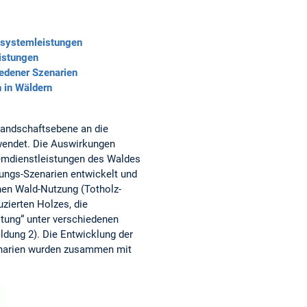
osystemleistungen
istungen
edener Szenarien
 in Wäldern
Landschaftsebene an die
wendet. Die Auswirkungen
temdienstleistungen des Waldes
ungs-Szenarien entwickelt und
en Wald-Nutzung (Totholz-
zierten Holzes, die
stung“ unter verschiedenen
dung 2). Die Entwicklung der
zenarien wurden zusammen mit