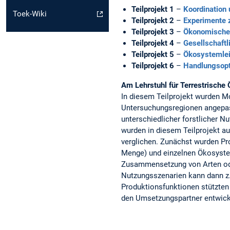
Teilprojekt 1
–
Koordinatio
Toek-Wiki
Teilprojekt 2
–
Experimente 
Teilprojekt 3
–
Ökonomische 
Teilprojekt 4
–
Gesellschaft
Teilprojekt 5
–
Ökosystemlei
Teilprojekt 6
–
Handlungsopti
Am Lehrstuhl für Terrestrische Ö
In diesem Teilprojekt wurden M
Untersuchungsregionen angepas
unterschiedlicher forstlicher 
wurden in diesem Teilprojekt a
verglichen. Zunächst wurden P
Menge) und einzelnen Ökosystem
Zusammensetzung von Arten oder
Nutzungsszenarien kann dann z.
Produktionsfunktionen stützten
den Umsetzungspartner entwick