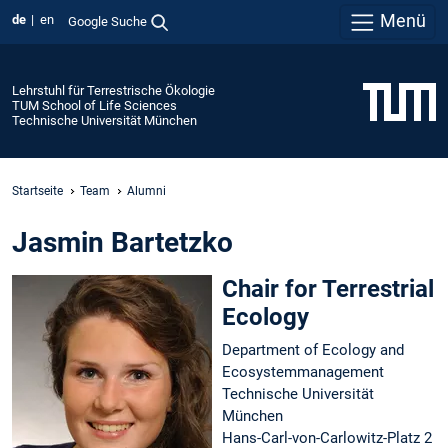
Menü
de
en
Google Suche
Lehrstuhl für Terrestrische Ökologie
TUM School of Life Sciences
Technische Universität München
Startseite
Team
Alumni
Jasmin Bartetzko
Chair for Terrestrial
Ecology
Department of Ecology and
Ecosystemmanagement
Technische Universität
München
Hans-Carl-von-Carlowitz-Platz 2