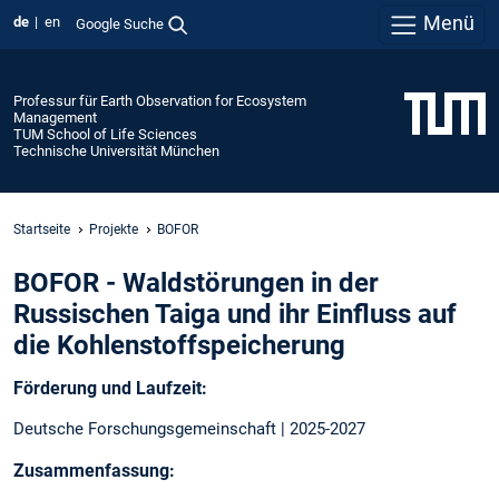
Menü
de
en
Google Suche
Professur für Earth Observation for Ecosystem
Management
TUM School of Life Sciences
Technische Universität München
Startseite
Projekte
BOFOR
BOFOR - Waldstörungen in der
Russischen Taiga und ihr Einfluss auf
die Kohlenstoffspeicherung
Förderung und Laufzeit:
Deutsche Forschungsgemeinschaft | 2025-2027
Zusammenfassung: