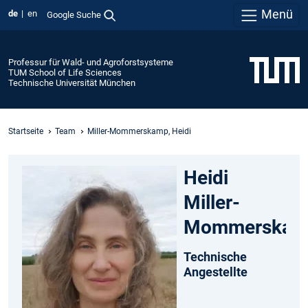
Menü
de
en
Google Suche
Professur für Wald- und Agroforstsysteme
TUM School of Life Sciences
Technische Universität München
Startseite
Team
Miller-Mommerskamp, Heidi
Heidi
Miller-
Mommerskam
Technische
Angestellte