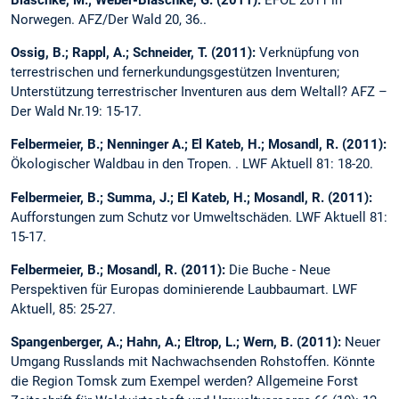
Blaschke, M.; Weber-Blaschke, G. (2011):
EFOL 2011 in
Norwegen. AFZ/Der Wald 20, 36..
Ossig, B.; Rappl, A.; Schneider, T. (2011):
Verknüpfung von
terrestrischen und fernerkundungsgestützen Inventuren;
Unterstützung terrestrischer Inventuren aus dem Weltall? AFZ –
Der Wald Nr.19: 15-17.
Felbermeier, B.; Nenninger A.; El Kateb, H.; Mosandl, R. (2011):
Ökologischer Waldbau in den Tropen. . LWF Aktuell 81: 18-20.
Felbermeier, B.; Summa, J.; El Kateb, H.; Mosandl, R. (2011):
Aufforstungen zum Schutz vor Umweltschäden. LWF Aktuell 81:
15-17.
Felbermeier, B.; Mosandl, R. (2011):
Die Buche - Neue
Perspektiven für Europas dominierende Laubbaumart. LWF
Aktuell, 85: 25-27.
Spangenberger, A.; Hahn, A.; Eltrop, L.; Wern, B. (2011):
Neuer
Umgang Russlands mit Nachwachsenden Rohstoffen. Könnte
die Region Tomsk zum Exempel werden? Allgemeine Forst