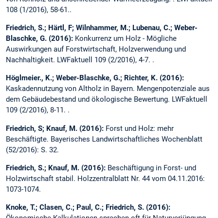
108 (1/2016), 58-61..
Friedrich, S.; Härtl, F; Wilnhammer, M.; Lubenau, C.; Weber-
Blaschke, G. (2016):
Konkurrenz um Holz - Mögliche
Auswirkungen auf Forstwirtschaft, Holzverwendung und
Nachhaltigkeit. LWFaktuell 109 (2/2016), 4-7. .
Höglmeier., K.; Weber-Blaschke, G.; Richter, K. (2016):
Kaskadennutzung von Altholz in Bayern. Mengenpotenziale aus
dem Gebäudebestand und ökologische Bewertung. LWFaktuell
109 (2/2016), 8-11. .
Friedrich, S; Knauf, M. (2016):
Forst und Holz: mehr
Beschäftigte. Bayerisches Landwirtschaftliches Wochenblatt
(52/2016): S. 32.
Friedrich, S.; Knauf, M. (2016):
Beschäftigung in Forst- und
Holzwirtschaft stabil. Holzzentralblatt Nr. 44 vom 04.11.2016:
1073-1074.
Knoke, T.; Clasen, C.; Paul, C.; Friedrich, S. (2016):
Ökonomische Kalkulationen sprechen oft für Naturverjüngung.