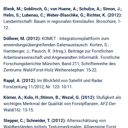
Blenk, M.; Goblirsch, G.; von Huene, A.; Schulze, A.; Simon, J.;
Helm, S.; Lubenau, C.; Weber-Blaschke, G.; Richter, K. (2012):
Landwirtschaft: Bauen in regionalen Kreisläufen. Broschüre, 1-
12..
Döllerer, M. (2012):
KOMET - Integrationsplattform zum
anwendungsübergreifenden Datenaustausch. Korten, S.;
Hamberger, J.; Pausch, R. (Hrsg.): Beiträge zur Forstlichen
Arbeitswissenschaft und Angewandten Informatik. Forstliche
Forschungsberichte München, Band 211; Schriftenreihe des
Zentrums Wald-Forst-Holz Weihenstephan: 15-22.
Rappl, A. (2012):
Im Blickfeld von Satellit und Radar.
Forstzeitung 11/2012, Nr. 123: 10-11.
Körner, A.; Kolo, H.;Stimm, B.; Wezel, G. (2012):
Stufigkeit als
wichtiges Merkmal der Qualität von Forstpflanzen. AFZ-Der
Wald(16): 13-15.
Stepper, C.; Schneider, T. (2012):
Altersschätzung von
Waldbeständen mittels Texturmerkmalen. Allgemeine Forst