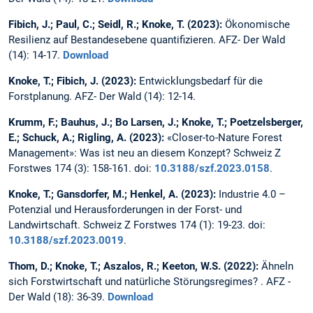
Fibich, J.; Paul, C.; Seidl, R.; Knoke, T. (2023):
Ökonomische
Resilienz auf Bestandesebene quantifizieren. AFZ- Der Wald
(14): 14-17.
Download
Knoke, T.; Fibich, J. (2023):
Entwicklungsbedarf für die
Forstplanung. AFZ- Der Wald (14): 12-14.
Krumm, F.; Bauhus, J.; Bo Larsen, J.; Knoke, T.; Poetzelsberger,
E.; Schuck, A.; Rigling, A. (2023):
«Closer-to-Nature Forest
Management»: Was ist neu an diesem Konzept? Schweiz Z
Forstwes 174 (3): 158-161. doi:
10.3188/szf.2023.0158
.
Knoke, T.; Gansdorfer, M.; Henkel, A. (2023):
Industrie 4.0 –
Potenzial und Herausforderungen in der Forst- und
Landwirtschaft. Schweiz Z Forstwes 174 (1): 19-23. doi:
10.3188/szf.2023.0019
.
Thom, D.; Knoke, T.; Aszalos, R.; Keeton, W.S. (2022):
Ähneln
sich Forstwirtschaft und natürliche Störungsregimes? . AFZ -
Der Wald (18): 36-39.
Download