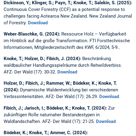
Dickinson, Y.; Klinger, S.; Payn, T.; Knoke, T.; Salekin, S. (2025):
Continuous Cover Forestry (CCF) as a potential response to
challenges facing Aotearoa New Zealand. New Zealand Journal
of Forestry.
Download
Weber-Blaschke, G. (2024):
Ressource Holz – Verfügbarkeit
im Hinblick auf die große Transformation. FTI Forsttechnische
Informationen, Mitgliederzeitschrift des KWF, 6/2024, 5-9..
Knoke, T.; Holzer, D.; Fibich, J. (2024):
Beschränkung
waldbaulicher Handlungsspielräume durch Rehwildverbiss.
AFZ- Der Wald (17): 30-32.
Download
Holzer, D.; Fibich, J.; Rammer, W.; Bödeker, K.; Knoke, T.
(2024):
Dynamische Waldentwicklung bei verschiedenen
Verbissintensitäten. AFZ- Der Wald (17): 26.29.
Download
Fibich, J.; Jarisch, I.; Bödeker, K.; Knoke, T. (2024):
Zur
zukünftigen Rolle naturnaher Bestandestypen in
Waldlandschaften. AFZ- Der Wald (17): 21-25.
Download
Bödeker, K.; Knoke, T.; Ammer, C. (2024):