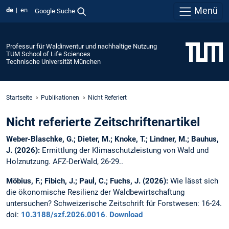
Menü
de
en
Google Suche
Professur für Waldinventur und nachhaltige Nutzung
TUM School of Life Sciences
Technische Universität München
Startseite
Publikationen
Nicht Referiert
Nicht referierte Zeitschriftenartikel
Weber-Blaschke, G.; Dieter, M.; Knoke, T.; Lindner, M.; Bauhus,
J. (2026):
Ermittlung der Klimaschutzleistung von Wald und
Holznutzung. AFZ-DerWald, 26-29..
Möbius, F.; Fibich, J.; Paul, C.; Fuchs, J. (2026):
Wie lässt sich
die ökonomische Resilienz der Waldbewirtschaftung
untersuchen? Schweizerische Zeitschrift für Forstwesen: 16-24.
doi:
10.3188/szf.2026.0016
.
Download