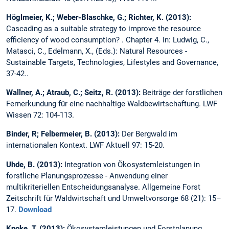
Höglmeier, K.; Weber-Blaschke, G.; Richter, K. (2013):
Cascading as a suitable strategy to improve the resource
efficiency of wood consumption? . Chapter 4. In: Ludwig, C.,
Matasci, C., Edelmann, X., (Eds.): Natural Resources -
Sustainable Targets, Technologies, Lifestyles and Governance,
37-42..
Wallner, A.; Atraub, C.; Seitz, R. (2013):
Beiträge der forstlichen
Fernerkundung für eine nachhaltige Waldbewirtschaftung. LWF
Wissen 72: 104-113.
Binder, R; Felbermeier, B. (2013):
Der Bergwald im
internationalen Kontext. LWF Aktuell 97: 15-20.
Uhde, B. (2013):
Integration von Ökosystemleistungen in
forstliche Planungsprozesse - Anwendung einer
multikriteriellen Entscheidungsanalyse. Allgemeine Forst
Zeitschrift für Waldwirtschaft und Umweltvorsorge 68 (21): 15–
17.
Download
Knoke, T. (2013):
Ökosystemleistungen und Forstplanung.