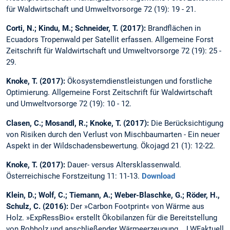
für Waldwirtschaft und Umweltvorsorge 72 (19): 19 - 21.
Corti, N.; Kindu, M.; Schneider, T. (2017):
Brandflächen in
Ecuadors Tropenwald per Satellit erfassen. Allgemeine Forst
Zeitschrift für Waldwirtschaft und Umweltvorsorge 72 (19): 25 -
29.
Knoke, T. (2017):
Ökosystemdienstleistungen und forstliche
Optimierung. Allgemeine Forst Zeitschrift für Waldwirtschaft
und Umweltvorsorge 72 (19): 10 - 12.
Clasen, C.; Mosandl, R.; Knoke, T. (2017):
Die Berücksichtigung
von Risiken durch den Verlust von Mischbaumarten - Ein neuer
Aspekt in der Wildschadensbewertung. Ökojagd 21 (1): 12-22.
Knoke, T. (2017):
Dauer- versus Altersklassenwald.
Österreichische Forstzeitung 11: 11-13.
Download
Klein, D.; Wolf, C.; Tiemann, A.; Weber-Blaschke, G.; Röder, H.,
Schulz, C. (2016):
Der »Carbon Footprint« von Wärme aus
Holz. »ExpRessBio« erstellt Ökobilanzen für die Bereitstellung
von Rohholz und anschließender Wärmeerzeugung. . LWFaktuell