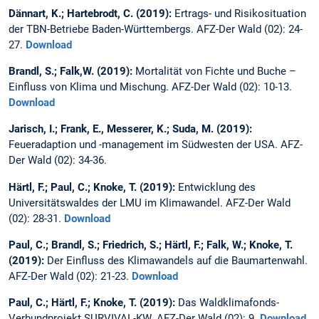
Dännart, K.; Hartebrodt, C. (2019):
Ertrags- und Risikosituation
der TBN-Betriebe Baden-Württembergs. AFZ-Der Wald (02): 24-
27.
Download
Brandl, S.; Falk,W. (2019):
Mortalität von Fichte und Buche –
Einfluss von Klima und Mischung. AFZ-Der Wald (02): 10-13.
Download
Jarisch, I.; Frank, E., Messerer, K.; Suda, M. (2019):
Feueradaption und -management im Südwesten der USA. AFZ-
Der Wald (02): 34-36.
Härtl, F.; Paul, C.; Knoke, T. (2019):
Entwicklung des
Universitätswaldes der LMU im Klimawandel. AFZ-Der Wald
(02): 28-31.
Download
Paul, C.; Brandl, S.; Friedrich, S.; Härtl, F.; Falk, W.; Knoke, T.
(2019):
Der Einfluss des Klimawandels auf die Baumartenwahl.
AFZ-Der Wald (02): 21-23.
Download
Paul, C.; Härtl, F.; Knoke, T. (2019):
Das Waldklimafonds-
Verbundprojekt SURVIVAL-KW. AFZ-Der Wald (02): 9.
Download