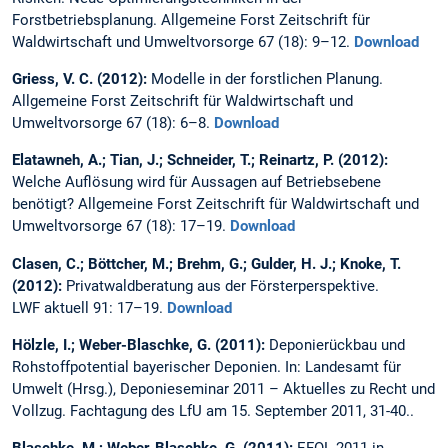
Forstbetriebsplanung. Allgemeine Forst Zeitschrift für
Waldwirtschaft und Umweltvorsorge 67 (18): 9–12.
Download
Griess, V. C. (2012):
Modelle in der forstlichen Planung.
Allgemeine Forst Zeitschrift für Waldwirtschaft und
Umweltvorsorge 67 (18): 6–8.
Download
Elatawneh, A.; Tian, J.; Schneider, T.; Reinartz, P. (2012):
Welche Auflösung wird für Aussagen auf Betriebsebene
benötigt? Allgemeine Forst Zeitschrift für Waldwirtschaft und
Umweltvorsorge 67 (18): 17–19.
Download
Clasen, C.; Böttcher, M.; Brehm, G.; Gulder, H. J.; Knoke, T.
(2012):
Privatwaldberatung aus der Försterperspektive.
LWF aktuell 91: 17–19.
Download
Hölzle, I.; Weber-Blaschke, G. (2011):
Deponierückbau und
Rohstoffpotential baye­rischer Deponien. In: Landesamt für
Umwelt (Hrsg.), Deponieseminar 2011 – Aktuelles zu Recht und
Vollzug. Fachtagung des LfU am 15. September 2011, 31-40..