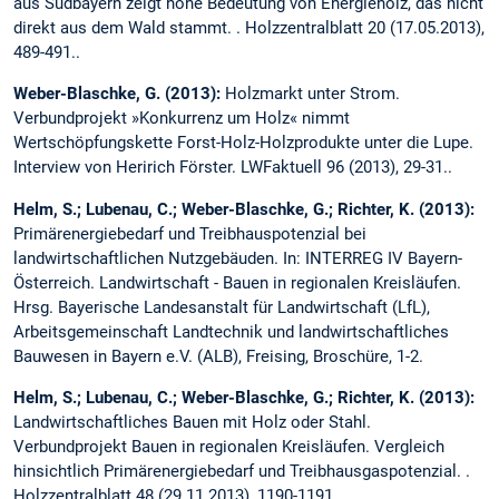
aus Südbayern zeigt hohe Bedeutung von Energieholz, das nicht
direkt aus dem Wald stammt. . Holzzentralblatt 20 (17.05.2013),
489-491..
Weber-Blaschke, G. (2013):
Holzmarkt unter Strom.
Verbundprojekt »Konkurrenz um Holz« nimmt
Wertschöpfungskette Forst-Holz-Holzprodukte unter die Lupe.
Interview von Heririch Förster. LWFaktuell 96 (2013), 29-31..
Helm, S.; Lubenau, C.; Weber-Blaschke, G.; Richter, K. (2013):
Primärenergiebedarf und Treibhauspotenzial bei
landwirtschaftlichen Nutzgebäuden. In: INTERREG IV Bayern-
Österreich. Landwirtschaft - Bauen in regionalen Kreisläufen.
Hrsg. Bayerische Landesanstalt für Landwirtschaft (LfL),
Arbeitsgemeinschaft Landtechnik und landwirtschaftliches
Bauwesen in Bayern e.V. (ALB), Freising, Broschüre, 1-2.
Helm, S.; Lubenau, C.; Weber-Blaschke, G.; Richter, K. (2013):
Landwirtschaftliches Bauen mit Holz oder Stahl.
Verbundprojekt Bauen in regionalen Kreisläufen. Vergleich
hinsichtlich Primärenergiebedarf und Treibhausgaspotenzial. .
Holz­zentralblatt 48 (29.11.2013), 1190-1191..