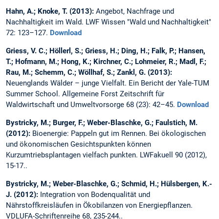
Hahn, A.; Knoke, T. (2013):
Angebot, Nachfrage und
Nachhaltigkeit im Wald. LWF Wissen "Wald und Nachhaltigkeit"
72: 123–127.
Download
Griess, V. C.; Höllerl, S.; Griess, H.; Ding, H.; Falk, P.; Hansen,
T.; Hofmann, M.; Hong, K.; Kirchner, C.; Lohmeier, R.; Madl, F.;
Rau, M.; Schemm, C.; Wöllhaf, S.; Zankl, G. (2013):
Neuenglands Wälder – junge Vielfalt. Ein Bericht der Yale-TUM
Summer School. Allgemeine Forst Zeitschrift für
Waldwirtschaft und Umweltvorsorge 68 (23): 42–45.
Download
Bystricky, M.; Burger, F.; Weber-Blaschke, G.; Faulstich, M.
(2012):
Bioenergie: Pappeln gut im Rennen. Bei ökologischen
und ökonomischen Gesichtspunkten können
Kurzumtriebsplantagen vielfach punkten. LWFakuell 90 (2012),
15-17..
Bystricky, M.; Weber-Blaschke, G.; Schmid, H.; Hülsbergen, K.-
J. (2012):
Integration von Bodenqualität und
Nährstoffkreisläufen in Ökobilanzen von Energiepflanzen.
VDLUFA-Schriftenreihe 68, 235-244..