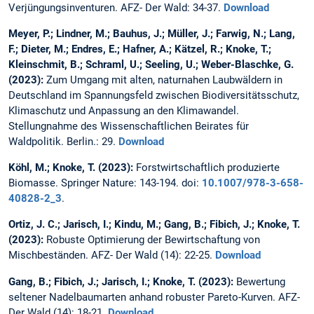
Verjüngungsinventuren. AFZ- Der Wald: 34-37.
Download
Meyer, P.; Lindner, M.; Bauhus, J.; Müller, J.; Farwig, N.; Lang,
F.; Dieter, M.; Endres, E.; Hafner, A.; Kätzel, R.; Knoke, T.;
Kleinschmit, B.; Schraml, U.; Seeling, U.; Weber-Blaschke, G.
(2023):
Zum Umgang mit alten, naturnahen Laubwäldern in
Deutschland im Spannungsfeld zwischen Biodiversitätsschutz,
Klimaschutz und Anpassung an den Klimawandel.
Stellungnahme des Wissenschaftlichen Beirates für
Waldpolitik. Berlin.: 29.
Download
Köhl, M.; Knoke, T. (2023):
Forstwirtschaftlich produzierte
Biomasse. Springer Nature: 143-194. doi:
10.1007/978-3-658-
40828-2_3
.
Ortiz, J. C.; Jarisch, I.; Kindu, M.; Gang, B.; Fibich, J.; Knoke, T.
(2023):
Robuste Optimierung der Bewirtschaftung von
Mischbeständen. AFZ- Der Wald (14): 22-25.
Download
Gang, B.; Fibich, J.; Jarisch, I.; Knoke, T. (2023):
Bewertung
seltener Nadelbaumarten anhand robuster Pareto-Kurven. AFZ-
Der Wald (14): 18-21.
Download