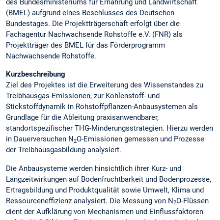
des Bundesministeriums für Ernährung und Landwirtschaft
(BMEL) aufgrund eines Beschlusses des Deutschen
Bundestages. Die Projektträgerschaft erfolgt über die
Fachagentur Nachwachsende Rohstoffe e.V. (FNR) als
Projektträger des BMEL für das Förderprogramm
Nachwachsende Rohstoffe.
Kurzbeschreibung
Ziel des Projektes ist die Erweiterung des Wissenstandes zu
Treibhausgas-Emissionen, zur Kohlenstoff- und
Stickstoffdynamik in Rohstoffpflanzen-Anbausystemen als
Grundlage für die Ableitung praxisanwendbarer,
standortspezifischer THG-Minderungsstrategien. Hierzu werden
in Dauerversuchen N
O-Emissionen gemessen und Prozesse
2
der Treibhausgasbildung analysiert.
Die Anbausysteme werden hinsichtlich ihrer Kurz- und
Langzeitwirkungen auf Bodenfruchtbarkeit und Bodenprozesse,
Ertragsbildung und Produktqualität sowie Umwelt, Klima und
Ressourceneffizienz analysiert. Die Messung von N
O-Flüssen
2
dient der Aufklärung von Mechanismen und Einflussfaktoren