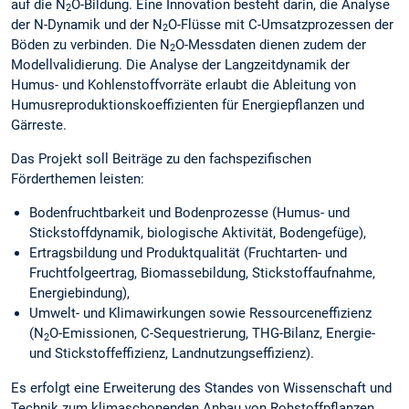
auf die N
O-Bildung. Eine Innovation besteht darin, die Analyse
2
der N-Dynamik und der N
O-Flüsse mit C-Umsatzprozessen der
2
Böden zu verbinden. Die N
O-Messdaten dienen zudem der
2
Modellvalidierung. Die Analyse der Langzeitdynamik der
Humus- und Kohlenstoffvorräte erlaubt die Ableitung von
Humusreproduktionskoeffizienten für Energiepflanzen und
Gärreste.
Das Projekt soll Beiträge zu den fachspezifischen
Förderthemen leisten:
Bodenfruchtbarkeit und Bodenprozesse (Humus- und
Stickstoffdynamik, biologische Aktivität, Bodengefüge),
Ertragsbildung und Produktqualität (Fruchtarten- und
Fruchtfolgeertrag, Biomassebildung, Stickstoffaufnahme,
Energiebindung),
Umwelt- und Klimawirkungen sowie Ressourceneffizienz
(N
O-Emissionen, C-Sequestrierung, THG-Bilanz, Energie-
2
und Stickstoffeffizienz, Landnutzungseffizienz).
Es erfolgt eine Erweiterung des Standes von Wissenschaft und
Technik zum klimaschonenden Anbau von Rohstoffpflanzen