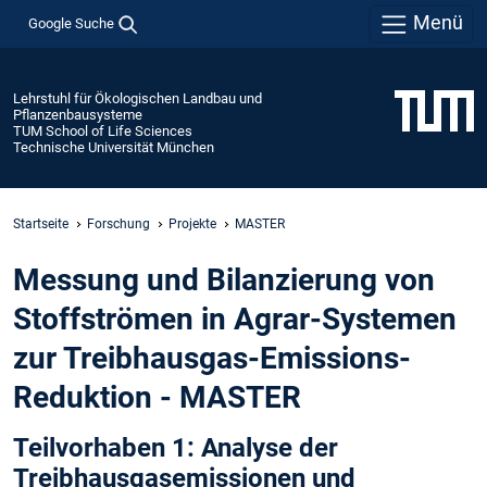
Menü
Google Suche
Lehrstuhl für Ökologischen Landbau und
Pflanzenbausysteme
TUM School of Life Sciences
Technische Universität München
Startseite
Forschung
Projekte
MASTER
Messung und Bilanzierung von
Stoffströmen in Agrar-Systemen
zur Treibhausgas-Emissions-
Reduktion - MASTER
Teilvorhaben 1: Analyse der
Treibhausgasemissionen und