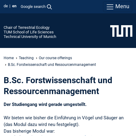
Menu
de
en
Google search
Chair of Terrestrial Ecology
TUM School of Life Sciences
Technical University of Munich
Home
Teaching
Our course offerings
B.Sc. Forstwissenschaft und Ressourcenmanagement
B.Sc. Forstwissenschaft und
Ressourcenmanagement
Der Studiengang wird gerade umgestellt.
Wir bieten wie bisher die Einführung in Vögel und Säuger an
(das Modul dazu wird neu festgelegt).
Das bisherige Modul war: