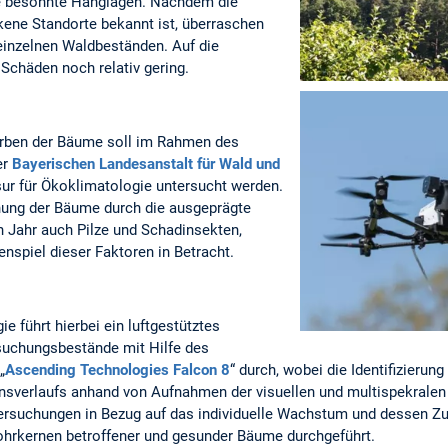
e besonnte Hanglagen. Nachdem die
kene Standorte bekannt ist, überraschen
 einzelnen Waldbeständen. Auf die
Schäden noch relativ gering.
erben der Bäume soll im Rahmen des
er
Bayerischen Landesanstalt für Wald und
ur für Ökoklimatologie untersucht werden.
ng der Bäume durch die ausgeprägte
n Jahr auch Pilze und Schadinsekten,
nspiel dieser Faktoren in Betracht.
e führt hierbei ein luftgestütztes
suchungsbestände mit Hilfe des
„
Ascending Technologies Falcon 8
“ durch, wobei die Identifizieru
sverlaufs anhand von Aufnahmen der visuellen und multispekralen 
ersuchungen in Bezug auf das individuelle Wachstum und dessen 
hrkernen betroffener und gesunder Bäume durchgeführt.