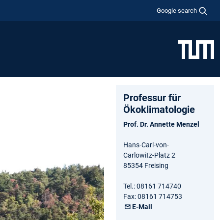
Google search
Professur für
Ökoklimatologie
Prof. Dr. Annette Menzel
Hans-Carl-von-
Carlowitz-Platz 2
85354 Freising
Tel.: 08161 714740
Fax: 08161 714753
E-Mail