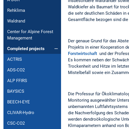
insbesondere Waldränder sowi
Waldkiefer als Baumart für troc
Rehklima
die sehr deutlichen Schäden in
Gesamtfläche bezogen sind die 
Waldrand
Center for Alpine Forest
Management
Der genaue Grund für das Abst
Projekts in einer Kooperation d
Completed projects
Forstwirtschaft
und der Profess
ACTRIS
Es kommen neben der Schwächu
Trockenheit und Hitze im letzte
ADS-CO2
Mistelbefall sowie ein Zusamme
ALP FFIRS
BAYSICS
Die Professur für Ökoklimatologi
Monitoring ausgewählter Unter
BEECH-EYE
unbemannten Luftfahrtsystems 
CLIVAR-Hydro
die Nachverfolgung des Schaden
werden dendroökologische Unt
CSC-CO2
Klimaparametern anhand von Bo