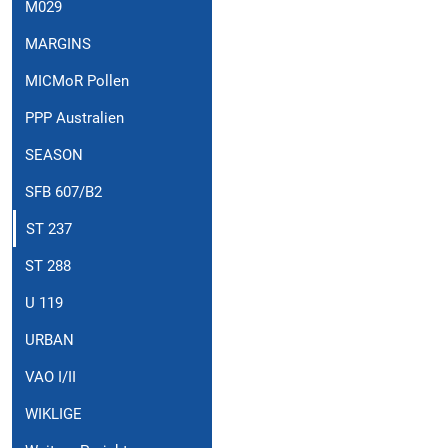
M029
MARGINS
MICMoR Pollen
PPP Australien
SEASON
SFB 607/B2
ST 237
ST 288
U 119
URBAN
VAO I/II
WIKLIGE