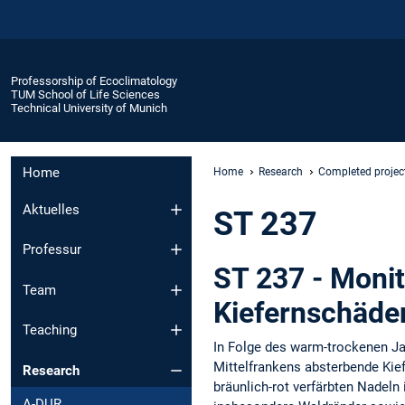
Professorship of Ecoclimatology
TUM School of Life Sciences
Technical University of Munich
Home
Home
Research
Completed projec
Aktuelles
ST 237
Professur
ST 237 - Monit
Team
Kiefernschäde
Teaching
In Folge des warm-trockenen Ja
Mittelfrankens absterbende Kief
Research
bräunlich-rot verfärbten Nadeln
A-DUR