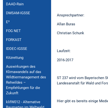
DAAD-Rain
DMSAM-IGSSE
Ansprechpartner:
E³
Allan Buras
FOG NET
Christian Schunk
FORKAST
IDDEC-IGSSE
Laufzeit:
Kitzrettung
2016-2017
Auswirkungen des
Klimawandels auf das
Wildtiermanagement des
ST 237 wird vom Bayerischen St
Rehwildes –
Landesanstalt für Wald und For
Empfehlungen für die
Zukunft
Hier gibt es bereits einige Med
klifW012 - Alternative
Baumarten im Weltwald