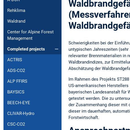
Waldbrandgefä
Rehklima
(Messverfahre
Waldrand
Waldbrandgef
Center for Alpine Forest
Management
Schwierigkeiten bei der Einfüh
Completed projects
untypischen Jahreszeiten (sehr 
relevanter Brennmaterialien in
ACTRIS
Waldbrandindizes, zur Ermittelu
Abschätzung der Waldbrandgefah
ADS-CO2
Im Rahmen des Projekts ST288 
ALP FFIRS
US-amerikanischen Herstellers 
bayerischen Landesanstalt für
BAYSICS
getestet werden. Die zu unters
BEECH-EYE
der Zusammenhang dieser mit de
dieser im dauerhaften, automat
CLIVAR-Hydro
Forstwirtschaft.
CSC-CO2