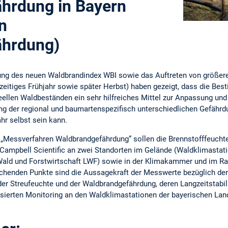
hrdung in Bayern
n
ährdung)
rung des neuen Waldbrandindex WBI sowie das Auftreten von größer
zeitiges Frühjahr sowie später Herbst) haben gezeigt, dass die Be
 reellen Waldbeständen ein sehr hilfreiches Mittel zur Anpassung u
ng der regional und baumartenspezifisch unterschiedlichen Gefährd
r selbst sein kann.
„Messverfahren Waldbrandgefährdung“ sollen die Brennstofffeucht
Campbell Scientific an zwei Standorten im Gelände (Waldklimastatio
 Wald und Forstwirtschaft LWF) sowie in der Klimakammer und im 
uchenden Punkte sind die Aussagekraft der Messwerte bezüglich der 
r Streufeuchte und der Waldbrandgefährdung, deren Langzeitstabi
isierten Monitoring an den Waldklimastationen der bayerischen Lan