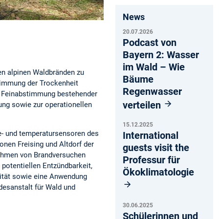
News
20.07.2026
Podcast von
Bayern 2: Wasser
im Wald – Wie
en alpinen Waldbränden zu
Bäume
stimmung der Trockenheit
Regenwasser
nd Feinabstimmung bestehender
verteilen
ung sowie zur operationellen
15.12.2025
e- und temperatursensoren des
International
nen Freising und Altdorf der
guests visit the
Rahmen von Brandversuchen
Professur für
potentiellen Entzündbarkeit,
Ökoklimatologie
lität sowie eine Anwendung
desanstalt für Wald und
30.06.2025
Schülerinnen und