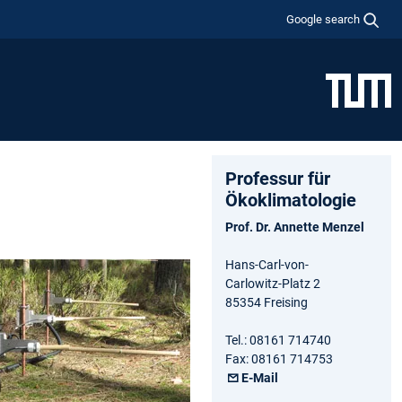
Google search
Professur für
Ökoklimatologie
Prof. Dr. Annette Menzel
Hans-Carl-von-
Carlowitz-Platz 2
85354 Freising
Tel.: 08161 714740
Fax: 08161 714753
E-Mail