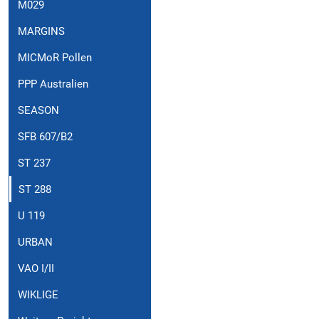
M029
MARGINS
MICMoR Pollen
PPP Australien
SEASON
SFB 607/B2
ST 237
ST 288
U 119
URBAN
VAO I/II
WIKLIGE