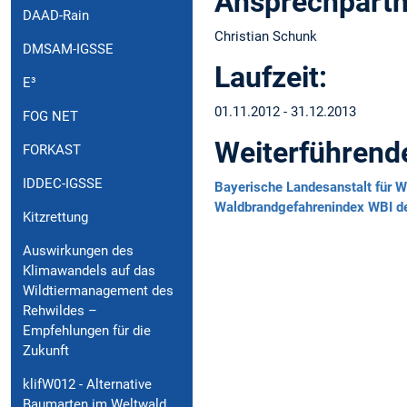
Ansprechpartn
DAAD-Rain
Christian Schunk
DMSAM-IGSSE
Laufzeit:
E³
01.11.2012 - 31.12.2013
FOG NET
Weiterführende
FORKAST
IDDEC-IGSSE
Bayerische Landesanstalt für W
Waldbrandgefahrenindex WBI d
Kitzrettung
Auswirkungen des
Klimawandels auf das
Wildtiermanagement des
Rehwildes –
Empfehlungen für die
Zukunft
klifW012 - Alternative
Baumarten im Weltwald