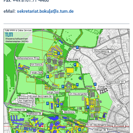
Fax: +49.8161.71 -4466
eMail:
sekretariat.boku[at]ls.tum.de