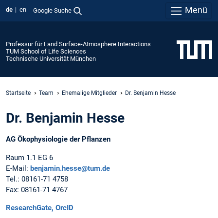
Menü
de
en
Google Suche
Professur für Land Surface-Atmosphere Interactions
TUM School of Life Sciences
Technische Universität München
Startseite
Team
Ehemalige Mitglieder
Dr. Benjamin Hesse
Dr. Benjamin Hesse
AG Ökophysiologie der Pflanzen
Raum 1.1 EG 6
E-Mail:
benjamin.hesse@tum.de
Tel.: 08161-71 4758
Fax: 08161-71 4767
ResearchGate,
OrcID