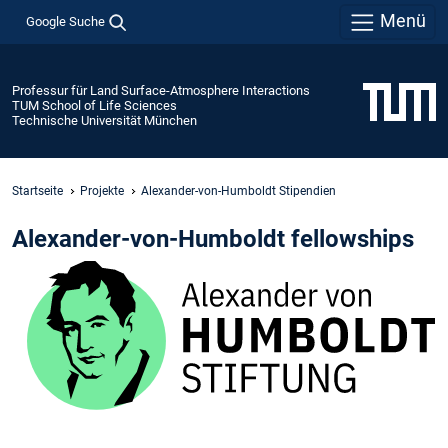
Menü
Google Suche
Professur für Land Surface-Atmosphere Interactions
TUM School of Life Sciences
Technische Universität München
Startseite
Projekte
Alexander-von-Humboldt Stipendien
Alexander-von-Humboldt fellowships
Additional
to
the
projects
our
group
has
often