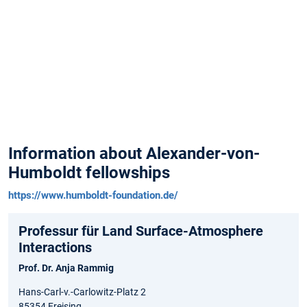
oft
MitarbeiterInnen
im
Rahmen
von
Alexander-
von-
Humboldt
Stipendien.
Information about Alexander-von-
Humboldt fellowships
https://www.humboldt-foundation.de/
Professur für Land Surface-Atmosphere
Interactions
Prof. Dr. Anja Rammig
Hans-Carl-v.-Carlowitz-Platz 2
85354 Freising