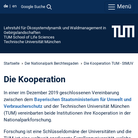
Menü
de
en
Google Suche
Lehrstuhl für Ökosystemdynamik und Waldmanagement in
Gebirgslandschaften
TUM School of Life Sciences
Technische Universität München
Startseite
Der Nationalpark Berchtesgaden
Die Kooperation TUM - StMUV
Die Kooperation
In einer im Dezember 2019 geschlossenen Vereinbarung
zwischen dem
Bayerischen Staatsministerium für Umwelt und
Verbraucherschutz
und der Technischen Universität München
(TUM) vereinbarten beide Institutionen ihre Kooperation in der
Nationalparkforschung.
Forschung ist eine Schlüsseldomäne der Universitäten und die