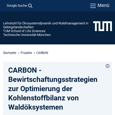
Menü
Google Suche
Lehrstuhl für Ökosystemdynamik und Waldmanagement in
Gebirgslandschaften
TUM School of Life Sciences
Technische Universität München
Startseite
Projekte
CARBON
CARBON -
Bewirtschaftungsstrategien
zur Optimierung der
Kohlenstoffbilanz von
Waldöksystemen