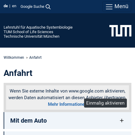
Menü
de
en
Google Suche
Lehrstuhl für Aquatische Systembiologie
TUM School of Life Sciences
Technische Universität München
Willkommen
Anfahrt
Anfahrt
Wenn Sie externe Inhalte von www.google.com aktivieren,
werden Daten automatisiert an diesen Anbieter übertragen.
Einmalig aktivieren
Mehr Informationen
Mit dem Auto