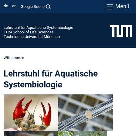
Menü
de
en
Google Suche
Lehrstuhl für Aquatische Systembiologie
TUM School of Life Sciences
Technische Universität München
Willkommen
Lehrstuhl für Aquatische
Systembiologie