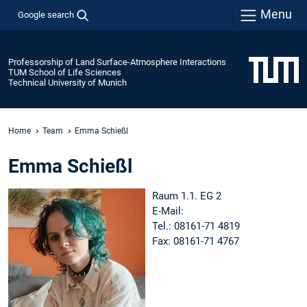
Menu
Google search
Professorship of Land Surface-Atmosphere Interactions
TUM School of Life Sciences
Technical University of Munich
Home
Team
Emma Schießl
Emma Schießl
Raum 1.1. EG 2
E-Mail:
Tel.: 08161-71 4819
Fax: 08161-71 4767