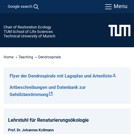
Menu
Google search
Chair of Restoration Ecology
TUM School of Life Sciences
Technical University of Munich
Home
Teaching
Dendrospirale
Flyer der Dendrospirale mit Lageplan und Artenliste
Artbeschreibungen und Datenbank zur
Gehölzbestimmung
Lehrstuhl für Renaturierungsökologie
Prof. Dr. Johannes Kollmann