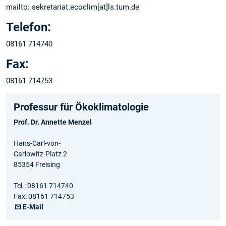
mailto: sekretariat.ecoclim[at]ls.tum.de
Telefon:
08161 714740
Fax:
08161 714753
Professur für Ökoklimatologie
Prof. Dr. Annette Menzel
Hans-Carl-von-
Carlowitz-Platz 2
85354 Freising
Tel.: 08161 714740
Fax: 08161 714753
E-Mail