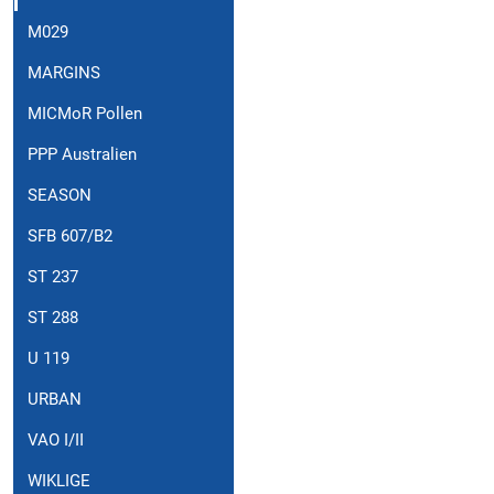
M029
MARGINS
MICMoR Pollen
PPP Australien
SEASON
SFB 607/B2
ST 237
ST 288
U 119
URBAN
VAO I/II
WIKLIGE