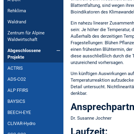
Blattentfaltung, sind wegen ih
Rehklima
Bioindikatoren des Klimawandel
Waldrand
Ein nahezu linearer Zusammenha
sein: Je höher die Temperatur, d
Zentrum für Alpine
Außerhalb des derzeitigen Tempe
Waldwirtschaft
Fragestellungen: Blühen Pflanz
einen frühesten Blühtermin, de
Abgeschlossene
diese ausschließlich durch die
Projekte
unzureichend vorhersagen.
ACTRIS
Um künftigen Auswirkungen auf d
ADS-CO2
Temperaturreaktion aufzudecken
Detail untersucht. Nichtlinearit
ALP FFIRS
denkbar.
BAYSICS
Ansprechpartn
BEECH-EYE
Dr. Susanne Jochner
CLIVAR-Hydro
Laufzeit: