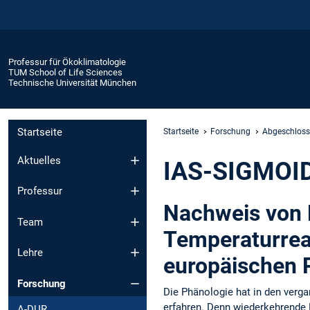
Professur für Ökoklimatologie
TUM School of Life Sciences
Technische Universität München
Startseite
Startseite
Forschung
Abgeschloss
Aktuelles
IAS-SIGMOI
Professur
Nachweis von N
Team
Temperaturrea
Lehre
europäischen 
Forschung
Die Phänologie hat in den ver
erfahren. Denn wiederkehrende E
A-DUR