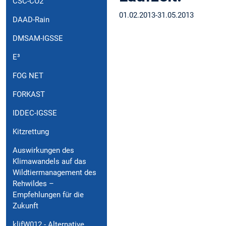
CSC-CO2
01.02.2013-31.05.2013
DAAD-Rain
DMSAM-IGSSE
E³
FOG NET
FORKAST
IDDEC-IGSSE
Kitzrettung
Auswirkungen des
Klimawandels auf das
Wildtiermanagement des
Rehwildes –
Empfehlungen für die
Zukunft
klifW012 - Alternative