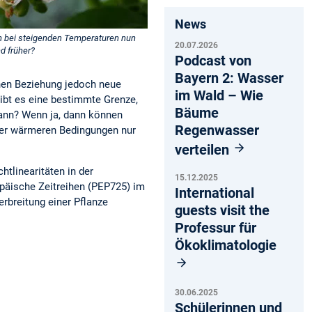
News
n bei steigenden Temperaturen nun
20.07.2026
d früher?
Podcast von
Bayern 2: Wasser
chen Beziehung jedoch neue
im Wald – Wie
ibt es eine bestimmte Grenze,
Bäume
kann? Wenn ja, dann können
Regenwasser
nter wärmeren Bedingungen nur
verteilen
tlinearitäten in der
15.12.2025
päische Zeitreihen (PEP725) im
International
erbreitung einer Pflanze
guests visit the
Professur für
Ökoklimatologie
30.06.2025
Schülerinnen und