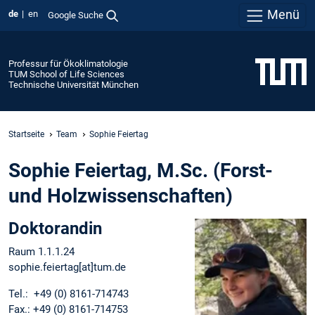
Menü
de
en
Google Suche
Professur für Ökoklimatologie
TUM School of Life Sciences
Technische Universität München
Startseite
Team
Sophie Feiertag
Sophie Feiertag, M.Sc. (Forst-
und Holzwissenschaften)
Doktorandin
Raum 1.1.1.24
sophie.feiertag[at]tum.de
Tel.: +49 (0) 8161-714743
Fax.: +49 (0) 8161-714753