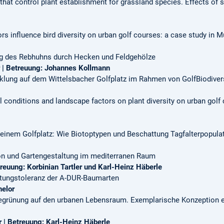
s that control plant establishment for grassland species. Effects of 
rs influence bird diversity on urban golf courses: a case study in 
 des Rebhuhns durch Hecken und Feldgehölze
| Betreuung: Johannes Kollmann
lung auf dem Wittelsbacher Golfplatz im Rahmen von GolfBiodiver
l conditions and landscape factors on plant diversity on urban golf
einem Golfplatz: Wie Biotoptypen und Beschattung Tagfalterpopula
on und Gartengestaltung im mediterranen Raum
treuung: Korbinian Tartler und Karl-Heinz Häberle
tungstoleranz der A-DUR-Baumarten
helor
rünung auf den urbanen Lebensraum. Exemplarische Konzeption ein
r
| Betreuung: Karl-Heinz Häberle