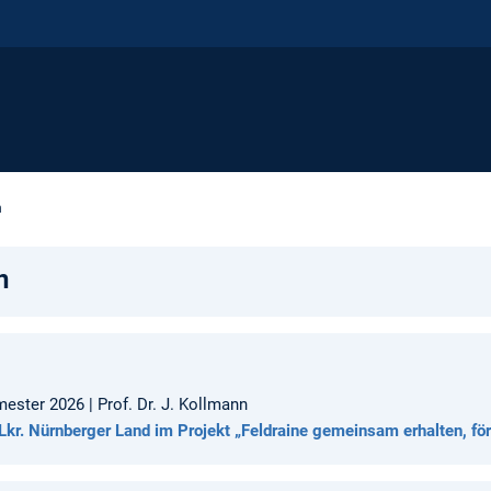
n
n
ster 2026 | Prof. Dr. J. Kollmann
Lkr. Nürnberger Land im Projekt „Feldraine gemeinsam erhalten, för