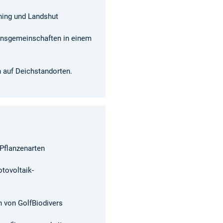
hing und Landshut
nsgemeinschaften in einem
n auf Deichstandorten.
 Pflanzenarten
otovoltaik-
 von GolfBiodivers