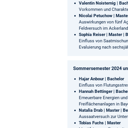
Valentin Noisternig | Bac
Vorkommen und Charakter
Nicolai Petuchow | Maste
Auswirkungen von fünf A
Feldversuch im Ackerland
Sophia Reiser | Master |
Einfluss von Saatmischun
Evaluierung nach sechsjäh
Sommersemester 2024 und
Hajar Anbour | Bachelor
Einfluss von Flutungsstr
Hannah Bettinger | Bache
Erneuerbare Energien und A
Freiflächenanlagen in Bay
Natalia Drab
| Master
| B
Aussaatversuch zur Unter
Tobias Fuchs | Master