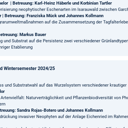
helor | Betreuung: Karl-Heinz Häberle und Korbinian Tartler
isierung neophytischer Eschenarten im Isarauwald zwischen Garc
r | Betreuung: Franziska Mück und Johannes Kollmann
grarumweltmaßnahmen auf die Zusammensetzung der Tagfalterlebe
 Betreuung: Markus Bauer
g und Substrat auf die Persistenz zwei verschiedener Grünlandtype
riger Etablierung
 Wintersemester 2024/25
ess und Substratwahl auf das Wurzelsystem verschiedener krautiger
lor
rtenvielfalt: Naturverträglichkeit und Pflanzenbiodiversität von Ph
ern
etreuung: Sandra Rojas-Botero und Johannes Kollmann
drückung invasiver Neophyten auf der Anlage Eichenried im Rahmen