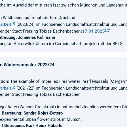
sche im Auwald der mittleren Isar zwischen München und Landshut
on Wildbienen auf renaturiertem Grünland
arbeit
(2023/24) im Fachbereich Landschaftsarchitektur und Land
r der Stadt Freising Tobias Eschenbacher (
17.01.2025
)
etreuung: Johannes Kollmann
ung on Ackerwildkräutern im Gemeinschaftsprojekt mit der BKLS
 Wintersemester 2023/24
ntion: The example of imperiled Freshwater Pearl Mussels (
Margarit
arbeit
(2021/22) im Fachbereich Landschaftsarchitektur und Land
r der Stadt Freising Tobias Eschenbacher
aquaticus
(Wasser-Greiskraut) in naturschutzfachlich wertvollem Gr
 | Betreuung: Sandra Rojas-Botero
experimental urban flower strips in Munich
r | Betreuung: Karl-Heinz Häberle