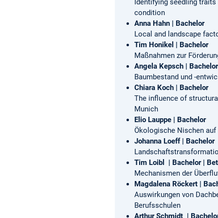
Identifying seedling trait
condition
Anna Hahn | Bachelor
Local and landscape facto
Tim Honikel | Bachelor
Maßnahmen zur Förderung
Angela Kepsch | Bachelor
Baumbestand und -entwick
Chiara Koch | Bachelor
The influence of structura
Munich
Elio Lauppe | Bachelor
Ökologische Nischen auf 
Johanna Loeff | Bachelor
Landschaftstransformati
Tim Loibl
| Bachelor
| Be
Mechanismen der Überflu
Magdalena Röckert | Bac
Auswirkungen von Dachbeg
Berufsschulen
Arthur Schmidt
| Bachelo