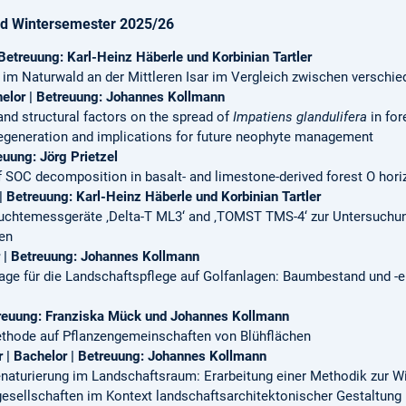
 Wintersemester 2025/26
Betreuung: Karl-Heinz Häberle und Korbinian Tartler
im Naturwald an der Mittleren Isar im Vergleich zwischen verschi
chelor | Betreuung: Johannes Kollmann
 and structural factors on the spread of
Impatiens glandulifera
in for
regeneration and implications for future neophyte management
euung: Jörg Prietzel
f SOC decomposition in basalt- and limestone-derived forest O hor
 | Betreuung: Karl-Heinz Häberle und Korbinian Tartler
uchtemessgeräte ‚Delta-T ML3‘ and ‚TOMST TMS-4‘ zur Untersuchung
en
 | Betreuung: Johannes Kollmann
lage für die Landschaftspflege auf Golfanlagen: Baumbestand und -
treuung: Franziska Mück und Johannes Kollmann
thode auf Pflanzengemeinschaften von Blühflächen
 | Bachelor | Betreuung: Johannes Kollmann
naturierung im Landschaftsraum: Erarbeitung einer Methodik zur W
esellschaften im Kontext landschaftsarchitektonischer Gestaltung