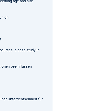
seedling age and site
Munich
s
 courses: a case study in
tionen beeinflussen
er Unterrichtseinheit für