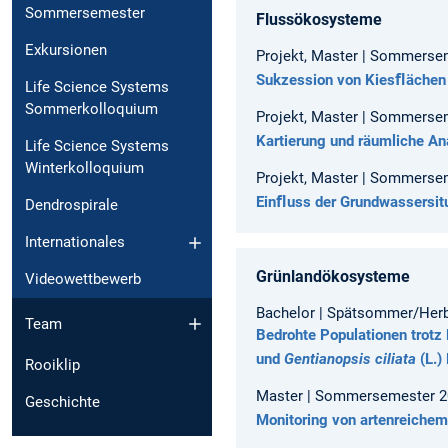
Sommersemester
Flussökosysteme
Exkursionen
Projekt, Master | Sommerse
Sukzession von Kiesﬂächen a
Life Science Systems
Sommerkolloquium
Projekt, Master | Sommerse
Kartierung und räumliche An
Life Science Systems
Winterkolloquium
Projekt, Master | Sommerse
Einﬂuss der Grundwassersit
Dendrospirale
Internationales
Grünlandökosysteme
Videowettbewerb
Bachelor | Spätsommer/Herb
Team
Bedrohte Populationen trotz
und
Gentianopsis ciliata
(L.)
Rooiklip
Master | Sommersemester 20
Geschichte
Monitoring von artenreichem