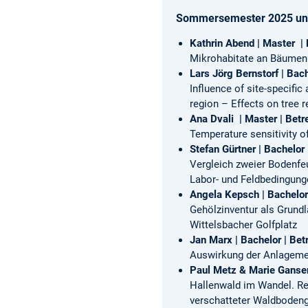
Sommersemester 2025 und
Kathrin Abend | Master | 
Mikrohabitate an Bäumen 
Lars Jörg Bernstorf | Ba
Influence of site-specific
region – Effects on tree 
Ana Dvali | Master | Betr
Temperature sensitivity o
Stefan Gürtner | Bachelor
Vergleich zweier Bodenfe
Labor- und Feldbedingung
Angela Kepsch | Bachelor
Gehölzinventur als Grund
Wittelsbacher Golfplatz
Jan Marx | Bachelor | Be
Auswirkung der Anlageme
Paul Metz & Marie Ganser
Hallenwald im Wandel. Re
verschatteter Waldbodeng