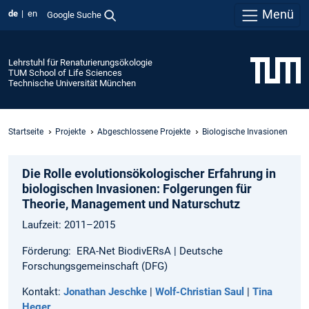
Menü
de
en
Google Suche
Lehrstuhl für Renaturierungsökologie
TUM School of Life Sciences
Technische Universität München
Startseite
Projekte
Abgeschlossene Projekte
Biologische Invasionen
Die Rolle evolutionsökologischer Erfahrung in
biologischen Invasionen: Folgerungen für
Theorie, Management und Naturschutz
Laufzeit: 2011–2015
Förderung: ERA-Net BiodivERsA | Deutsche
Forschungsgemeinschaft (DFG)
Kontakt:
Jonathan Jeschke
|
Wolf-Christian Saul
|
Tina
Heger