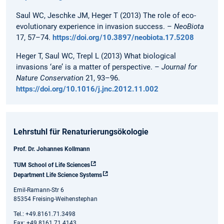
Saul WC, Jeschke JM, Heger T (2013) The role of eco-
evolutionary experience in invasion success. –
NeoBiota
17, 57–74.
https://doi.org/10.3897/neobiota.17.5208
Heger T, Saul WC, Trepl L (2013) What biological
invasions ‘are’ is a matter of perspective. –
Journal for
Nature Conservation
21, 93–96.
https://doi.org/10.1016/j.jnc.2012.11.002
Lehrstuhl für Renaturierungsökologie
Prof. Dr. Johannes Kollmann
TUM School of Life Sciences
Department Life Science Systems
Emil-Ramann-Str 6
85354 Freising-Weihenstephan
Tel.: +49.8161.71.3498
Fax: +49.8161.71.4143