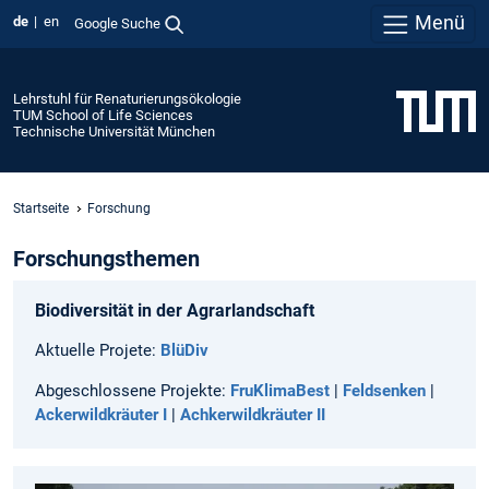
Menü
de
en
Google Suche
Lehrstuhl für Renaturierungsökologie
TUM School of Life Sciences
Technische Universität München
Startseite
Forschung
Forschungsthemen
Biodiversität in der Agrarlandschaft
Aktuelle Projete:
BlüDiv
Abgeschlossene Projekte:
FruKlimaBest
|
Feldsenken
|
Ackerwildkräuter I
|
Achkerwildkräuter II