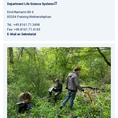
Department Life Science Systems
Emil-Ramann-Str 6
85354 Freising-Weihenstephan
Tel.: +49.8161.71.3498
Fax: +49.8161.71.4143
E-Mail an Sekretariat