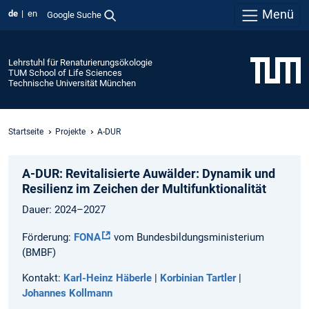
Menü
de
en
Google Suche
Lehrstuhl für Renaturierungsökologie
TUM School of Life Sciences
Technische Universität München
Startseite
Projekte
A-DUR
A-DUR: Revitalisierte Auwälder: Dynamik und
Resilienz im Zeichen der Multifunktionalität
Dauer: 2024–2027
Förderung:
FONA
vom Bundesbildungsministerium
(BMBF)
Kontakt:
Karl-Heinz Häberle
|
Korbinian Tartler
|
Johannes Kollmann