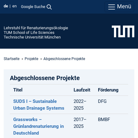
Menü
de
en
Google Suche
Lehrstuhl für Renaturierungsökologie
TUM School of Life Sciences
Technische Universität München
Startseite
Projekte
Abgeschlossene Projekte
Abgeschlossene Projekte
Titel
Laufzeit
Förderung
SUDS I – Sustainable
2022–
DFG
Urban Drainage Systems
2025
Grassworks –
2017–
BMBF
Grünlandrenaturierung in
2025
Deutschland